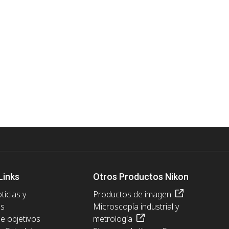
Links
Otros Productos Nikon
ticias y
Productos de imagen
es
Microscopía industrial y
de objetivos
metrología