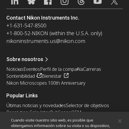
Contact Nikon Instruments Inc.
+1-631-547-8500
+1-800-52-NIKON (within the U.S.A. only)
nikoninstruments.us@nikon.com
Sobre nosotros
Noticias
Eventos
Perfil de la compañía
Carreras
Sontenibilidad
Bienestar
Nikon Microscopes 100th Anniversary
Popular Links
Últimas noticias y novedades
Selector de objetivos
Resolution Calculator
PubScope
OEM
Nikon Small World
MicroscopyU
Cuando visite nuestro sitio web, es posible que
obtengamos información sobre su visita o su dispositivo,