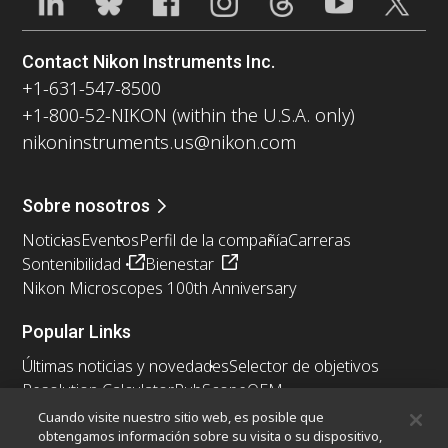
Contact Nikon Instruments Inc.
+1-631-547-8500
+1-800-52-NIKON (within the U.S.A. only)
nikoninstruments.us@nikon.com
Sobre nosotros
Noticias
Eventos
Perfil de la compañía
Carreras
Sontenibilidad
Bienestar
Nikon Microscopes 100th Anniversary
Popular Links
Últimas noticias y novedades
Selector de objetivos
Resolution Calculator
PubScope
OEM
Nikon Small World
MicroscopyU
Cuando visite nuestro sitio web, es posible que
obtengamos información sobre su visita o su dispositivo,