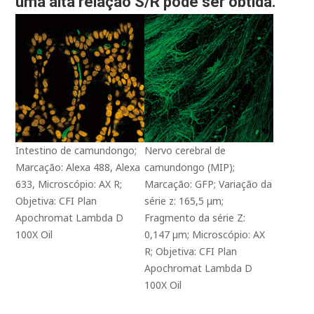
uma alta relação S/R pode ser obtida.
Intestino de camundongo;
Nervo cerebral de
Marcação: Alexa 488, Alexa
camundongo (MIP);
633, Microscópio: AX R;
Marcação: GFP; Variação da
Objetiva: CFI Plan
série z: 165,5 μm;
Apochromat Lambda D
Fragmento da série Z:
100X Oil
0,147 µm; Microscópio: AX
R; Objetiva: CFI Plan
Apochromat Lambda D
100X Oil