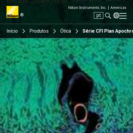
Nikon Instruments Inc. |
Americas
®
pt
Search keyword(s)
Início
Produtos
Ótica
Série CFI Plan Apoch