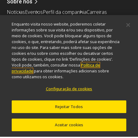
Sobre nós
Notícias
Eventos
Perfil da companhia
Carreiras
Sustentabilidade
Bem-estar
Enquanto visita nosso website, poderemos coletar
Nikon Microscopes 100th Anniversary
informações sobre sua visita e/ou seu dispositivo, por
meio de cookies. Você pode bloquear alguns tipos de
Popular Links
cookies, o que, entretando, poderá afetar sua experiência
no uso do site. Para saber mais sobre suas opções de
Últimas notícias e novidades
Seletor de Objetivas
cookies e/ou sobre como escolher ou desativar certos
Resolution Calculator
PubScope
OEM
tipos de cookies, clique no link ‘Definições de cookies’.
Nikon Small World
MicroscopyU
Você pode, também, consultar nossa
Política de
privacidade
para obter informações adicionais sobre
como utilizamos os cookies.
Outros produtos Nikon
Configuração de cookies
Produtos de imagem
Microscopia industriais e Metrologia
Sistemas de litografia semicondutores
Rejeitar Todos
Sistemas de litografia FPD
Aceitar cookies