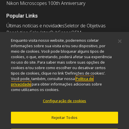
Nikon Microscopes 100th Anniversary
Popular Links
Últimas notícias e novidades
Seletor de Objetivas
Resolution Calculator
PubScope
OEM
Nikon Small World
MicroscopyU
Enquanto visita nosso website, poderemos coletar
informações sobre sua visita e/ou seu dispositivo, por
meio de cookies. Você pode bloquear alguns tipos de
Outros produtos Nikon
cookies, o que, entretando, poderá afetar sua experiência
Produtos de imagem
no uso do site. Para saber mais sobre suas opções de
cookies e/ou sobre como escolher ou desativar certos
Microscopia industriais e Metrologia
tipos de cookies, clique no link ‘Definições de cookies’.
Sistemas de litografia semicondutores
Você pode, também, consultar nossa
Política de
Sistemas de litografia FPD
privacidade
para obter informações adicionais sobre
como utilizamos os cookies.
Configuração de cookies
Contato
Mapa do site
Privacidade
Configuração de cookies
Do Not Sell or Share My Personal Information
Rejeitar Todos
Software Vulnerability Information
Termos de uso
Carreiras