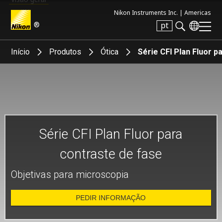
Nikon Instruments Inc. |
Americas
®
pt
Search keyword(s)
Início
Produtos
Ótica
Série CFI Plan Fluor p
Série CFI Plan Fluor para
contraste de fase
Objetivas para microscopia
PEDIR INFORMAÇÃO