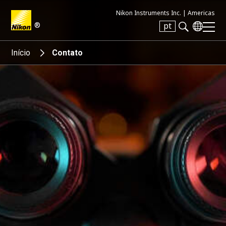
Nikon Instruments Inc. |
Americas
®
pt
Search keyword(s)
Início
Contato