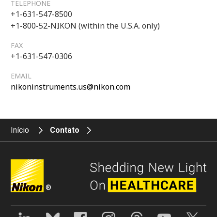
TELEPHONE
+1-631-547-8500
+1-800-52-NIKON (within the U.S.A. only)
FAX
+1-631-547-0306
EMAIL
nikoninstruments.us@nikon.com
Início
Contato
®