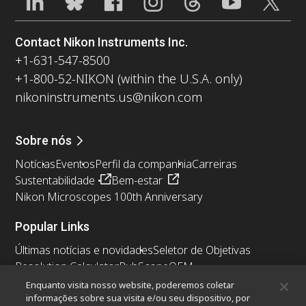
Contact Nikon Instruments Inc.
+1-631-547-8500
+1-800-52-NIKON (within the U.S.A. only)
nikoninstruments.us@nikon.com
Sobre nós
Notícias
Eventos
Perfil da companhia
Carreiras
Sustentabilidade
Bem-estar
Nikon Microscopes 100th Anniversary
Popular Links
Últimas notícias e novidades
Seletor de Objetivas
Resolution Calculator
PubScope
OEM
Nikon Small World
MicroscopyU
Enquanto visita nosso website, poderemos coletar
informações sobre sua visita e/ou seu dispositivo, por