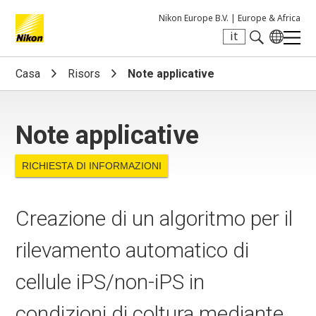
Nikon Europe B.V. |
Europe & Africa
it
Search keyword(s)
Casa
Risors
Note applicative
Note applicative
RICHIESTA DI INFORMAZIONI
Creazione di un algoritmo per il
rilevamento automatico di
cellule iPS/non-iPS in
condizioni di coltura mediante