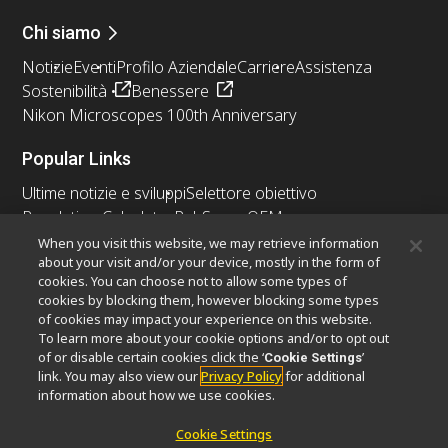
Chi siamo
Notizie
Eventi
Profilo Aziendale
Carriere
Assistenza
Sostenibilità
Benessere
Nikon Microscopes 100th Anniversary
Popular Links
Ultime notizie e sviluppi
Selettore obiettivo
Resolution Calculator
PubScope
OEM
Nikon Small World
MicroscopyU
When you visit this website, we may retrieve information
about your visit and/or your device, mostly in the form of
cookies. You can choose not to allow some types of
Altri prodotti Nikon
cookies by blocking them, however blocking some types
Prodotti di imaging
of cookies may impact your experience on this website.
To learn more about your cookie options and/or to opt out
Microscopia industriale e metrologia
of or disable certain cookies click the ‘
’
Cookie Settings
Sistemi di litografia a semiconduttore
link. You may also view our
Privacy Policy
for additional
Sistemi di litografia a FPD
information about how we use cookies.
Cookie Settings