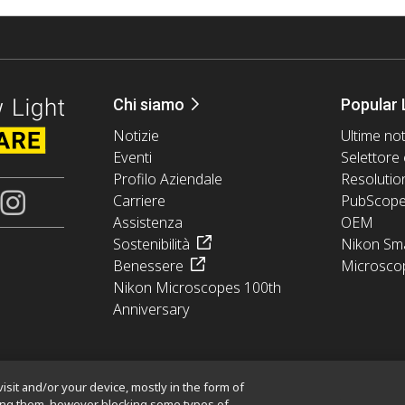
Chi siamo
Popular 
Notizie
Ultime not
Eventi
Selettore 
Profilo Aziendale
Resolutio
Carriere
PubScop
Assistenza
OEM
Sostenibilità
Nikon Sma
Benessere
Microsco
Nikon Microscopes 100th
Anniversary
isit and/or your device, mostly in the form of
king them, however blocking some types of