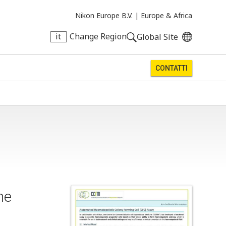
Nikon Europe B.V. |
Europe & Africa
it
Change Region
Global Site
CONTATTI
he