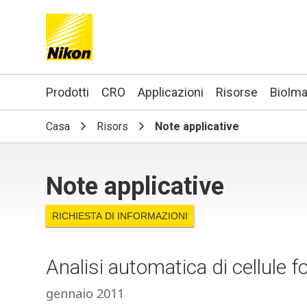
Search keyword(s)
Prodotti
CRO
Applicazioni
Risorse
BioIma
Casa
Risors
Note applicative
Note applicative
RICHIESTA DI INFORMAZIONI
Analisi automatica di cellule
gennaio 2011