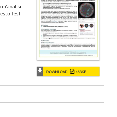
un'analisi
uesto test
DOWNLOAD
463KB