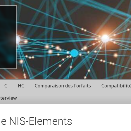
C
HC
Comparaison des Forfaits
Compatibilit
nterview
e NIS-Elements