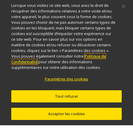
Lorsque vous visitez ce site web, vous avez le droit de
Durabilité
Bien-être
récupérer des informations relatives à votre visite et/ou
Nikon Microscopes 100th Anniversary
votre appareil, le plus souvent sous la forme de cookies.
Vous pouvez choisir de ne pas autoriser certains types de
Popular Links
cookies en les bloquant, mais bloquer certains types de
cookies est susceptible d’impacter votre expérience sur
Dernières nouvelles et actualités
Sélecteur d’objectifs
ce site web. Pour en savoir plus sur vos options en
Resolution Calculator
PubScope
OEM
matière de cookies et/ou refuser ou désactiver certains
Nikon Small World
MicroscopyU
cookies, cliquez sur le lien « Paramètres des cookies ».
Vous pouvez également consulter notre
Politique de
Confidentialité
pour obtenir des informations
Autres Produits Nikon
supplémentaires sur notre utilisation des cookies.
Produits d'imagerie
Paramètres des cookies
Microscopie industrielle et métrologie
Systèmes de lithographie à semi-conducteurs
Systèmes de lithographie à FPD
Tout refuser
Accepter les cookies
Contactez Nous
Plan du site
Confidentialité
Paramètres des cookies