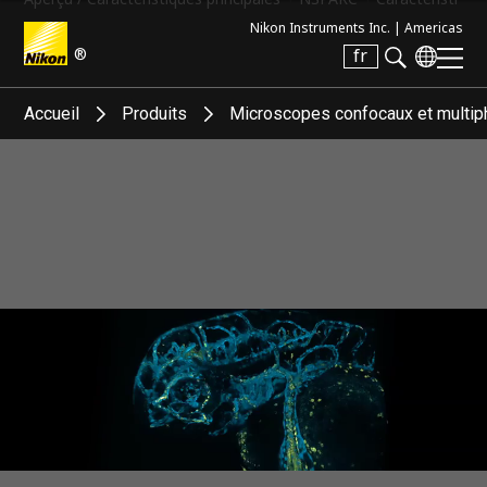
Nikon Instruments Inc. |
Americas
®
fr
Search keyword(s)
Accueil
Produits
Microscopes confocaux et multip