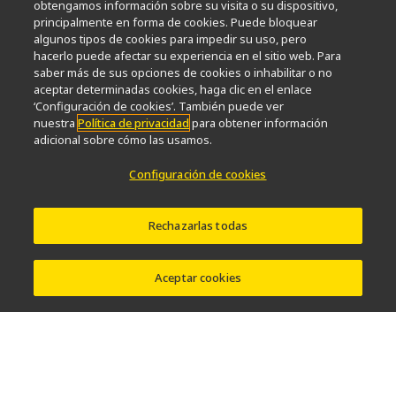
obtengamos información sobre su visita o su dispositivo,
Nikon Microscopes 100th Anniversary
principalmente en forma de cookies. Puede bloquear
algunos tipos de cookies para impedir su uso, pero
Popular Links
hacerlo puede afectar su experiencia en el sitio web. Para
saber más de sus opciones de cookies o inhabilitar o no
Últimas noticias y novedades
Selector de objetivos
aceptar determinadas cookies, haga clic en el enlace
Resolution Calculator
PubScope
OEM
‘Configuración de cookies’. También puede ver
nuestra
Política de privacidad
para obtener información
Nikon Small World
MicroscopyU
adicional sobre cómo las usamos.
Otros Productos Nikon
Configuración de cookies
Productos de imagen
Microscopía industrial y metrología
Rechazarlas todas
Sistemas de litografía semiconductores
Sistemas de litografía FPD
Aceptar cookies
Contacto
Mapa del sitio
Intimidad
Software Vulnerability Information
Política de cookies
Términos de Uso
Carreras profesionales
© 2026 Nikon Europe B.V.