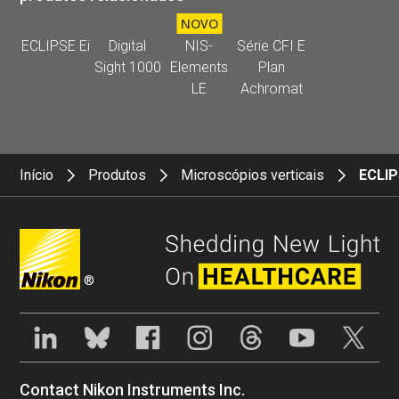
NOVO
ECLIPSE Ei
Digital
NIS-
Série CFI E
Sight 1000
Elements
Plan
LE
Achromat
Início
Produtos
Microscópios verticais
ECLIP
®
Contact Nikon Instruments Inc.