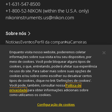
+1-631-547-8500
+1-800-52-NIKON (within the U.S.A. only)
nikoninstruments.us@nikon.com
Sobre nós
Notícias
Eventos
Perfil da companhia
Carreiras
Sustentabilidade
Bem-estar
Enquanto visita nosso website, poderemos coletar
Nikon Microscopes 100th Anniversary
informações sobre sua visita e/ou seu dispositivo, por
meio de cookies. Você pode bloquear alguns tipos de
Popular Links
cookies, o que, entretando, poderá afetar sua experiência
no uso do site. Para saber mais sobre suas opções de
Últimas notícias e novidades
Seletor de Objetivas
cookies e/ou sobre como escolher ou desativar certos
Resolution Calculator
PubScope
OEM
tipos de cookies, clique no link ‘Definições de cookies’.
Nikon Small World
MicroscopyU
Você pode, também, consultar nossa
Política de
privacidade
para obter informações adicionais sobre
como utilizamos os cookies.
Outros produtos Nikon
Configuração de cookies
Produtos de imagem
Microscopia industriais e Metrologia