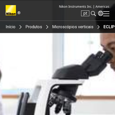
Nikon Instruments Inc. |
Americas
®
pt
Search keyword(s)
Início
Produtos
Microscópios verticais
ECLIP