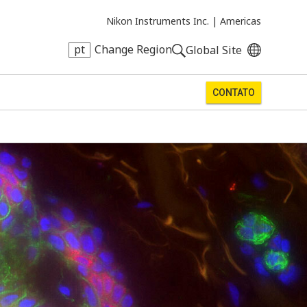
Nikon Instruments Inc. |
Americas
pt
Change Region
Global Site
CONTATO