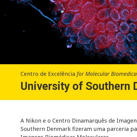
Centro de Excelência
for Molecular Biomedica
University of Southern
A Nikon e o Centro Dinamarquês de Imagen
Southern Denmark fizeram uma parceria par
Imagens Biomédicas Moleculares.