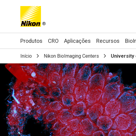
®
Search keyword(s)
Produtos
CRO
Aplicações
Recursos
BioI
Início
Nikon BioImaging Centers
University