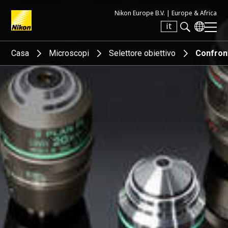
Nikon Europe B.V. |
Europe & Africa
it
Search keyword(s)
Casa
Microscopi
Selettore obiettivo
Confron