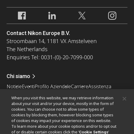
Contact Nikon Europe B.V.
Stroombaan 14, 1181 VX Amstelveen
The Netherlands
Enquiries Tel: 0031-(0)-20-7099-000
Chi siamo
Notizie
Eventi
Profilo Aziendale
Carriere
Assistenza
Sostenibilità
Benessere
When you visit this website, we may retrieve information
Nikon Microscopes 100th Anniversary
about your visit and/or your device, mostly in the form of
cookies. You can choose not to allow some types of
Popular Links
cookies by blocking them, however blocking some types
of cookies may impact your experience on this website.
Ultime notizie e sviluppi
Selettore obiettivo
To learn more about your cookie options and/or to opt out
Resolution Calculator
PubScope
OEM
of or disable certain cookies click the ‘
’
Cookie Settings