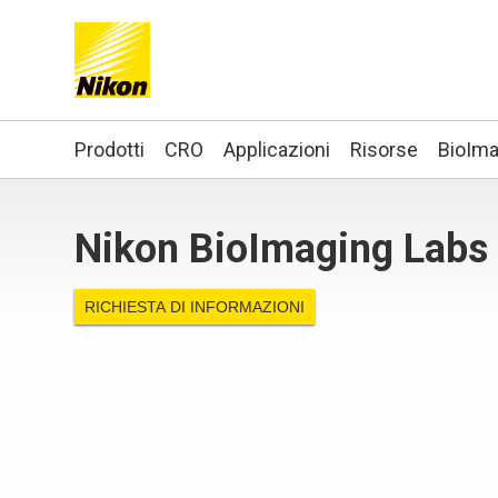
Search keyword(s)
Prodotti
CRO
Applicazioni
Risorse
BioIma
Nikon BioImaging Labs 
RICHIESTA DI INFORMAZIONI