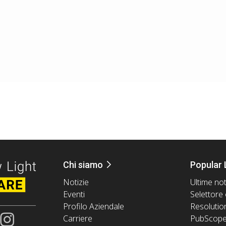
Chi siamo
Popular 
Notizie
Ultime not
Eventi
Selettore 
Profilo Aziendale
Resolutio
Carriere
PubScop