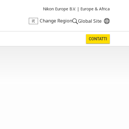
Nikon Europe B.V. |
Europe & Africa
it
Change Region
Global Site
CONTATTI