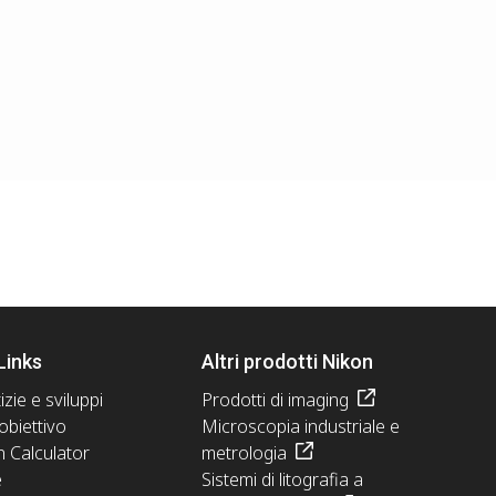
Links
Altri prodotti Nikon
izie e sviluppi
Prodotti di imaging
obiettivo
Microscopia industriale e
n Calculator
metrologia
e
Sistemi di litografia a