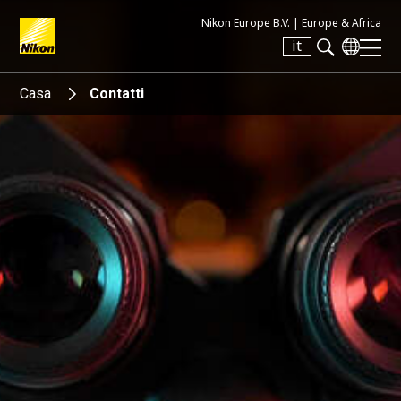
Nikon Europe B.V. |
Europe & Africa
it
Search keyword(s)
Casa
Contatti