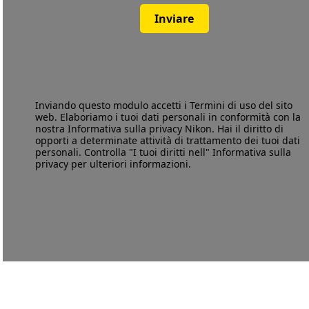
Inviare
Inviando questo modulo accetti i
Termini di uso
del sito
web. Elaboriamo i tuoi dati personali in conformità con la
nostra
Informativa sulla privacy
Nikon. Hai il diritto di
opporti a determinate attività di trattamento dei tuoi dati
personali. Controlla "I tuoi diritti nell" Informativa sulla
privacy per ulteriori informazioni.