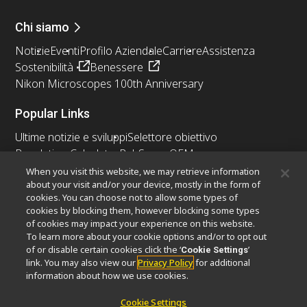
Chi siamo
Notizie
Eventi
Profilo Aziendale
Carriere
Assistenza
Sostenibilità
Benessere
Nikon Microscopes 100th Anniversary
Popular Links
Ultime notizie e sviluppi
Selettore obiettivo
Resolution Calculator
PubScope
OEM
Nikon Small World
MicroscopyU
When you visit this website, we may retrieve information
about your visit and/or your device, mostly in the form of
cookies. You can choose not to allow some types of
Altri prodotti Nikon
cookies by blocking them, however blocking some types
Prodotti di imaging
of cookies may impact your experience on this website.
To learn more about your cookie options and/or to opt out
Microscopia industriale e metrologia
of or disable certain cookies click the ‘
’
Cookie Settings
Sistemi di litografia a semiconduttore
link. You may also view our
Privacy Policy
for additional
Sistemi di litografia a FPD
information about how we use cookies.
Cookie Settings