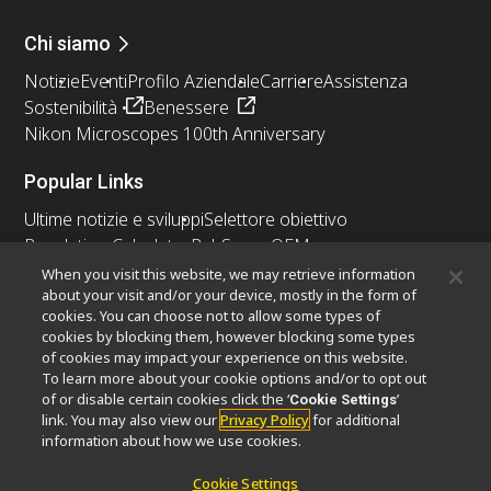
Chi siamo
Notizie
Eventi
Profilo Aziendale
Carriere
Assistenza
Sostenibilità
Benessere
Nikon Microscopes 100th Anniversary
Popular Links
Ultime notizie e sviluppi
Selettore obiettivo
Resolution Calculator
PubScope
OEM
Nikon Small World
MicroscopyU
When you visit this website, we may retrieve information
about your visit and/or your device, mostly in the form of
cookies. You can choose not to allow some types of
Altri prodotti Nikon
cookies by blocking them, however blocking some types
Prodotti di imaging
of cookies may impact your experience on this website.
To learn more about your cookie options and/or to opt out
Microscopia industriale e metrologia
of or disable certain cookies click the ‘
’
Cookie Settings
Sistemi di litografia a semiconduttore
link. You may also view our
Privacy Policy
for additional
Sistemi di litografia a FPD
information about how we use cookies.
Cookie Settings