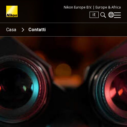
Nikon Europe B.V. |
Europe & Africa
it
Search keyword(s)
Casa
Contatti