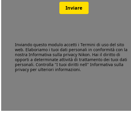
Inviare
Inviando questo modulo accetti i
Termini di uso
del sito
web. Elaboriamo i tuoi dati personali in conformità con la
nostra
Informativa sulla privacy
Nikon. Hai il diritto di
opporti a determinate attività di trattamento dei tuoi dati
personali. Controlla "I tuoi diritti nell" Informativa sulla
privacy per ulteriori informazioni.