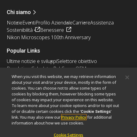
Chi siamo
Notizie
Eventi
Profilo Aziendale
Carriere
Assistenza
Sostenibilità
Benessere
Nikon Microscopes 100th Anniversary
Popular Links
Ultime notizie e sviluppi
Selettore obiettivo
Resolution Calculator
PubScope
OEM
Nikon Small World
MicroscopyU
When you visit this website, we may retrieve information
about your visit and/or your device, mostly in the form of
cookies. You can choose not to allow some types of
Altri prodotti Nikon
cookies by blocking them, however blocking some types
Prodotti di imaging
of cookies may impact your experience on this website.
To learn more about your cookie options and/or to opt out
Microscopia industriale e metrologia
of or disable certain cookies click the ‘
’
Cookie Settings
Sistemi di litografia a semiconduttore
link. You may also view our
Privacy Policy
for additional
Sistemi di litografia a FPD
information about how we use cookies.
Cookie Settings