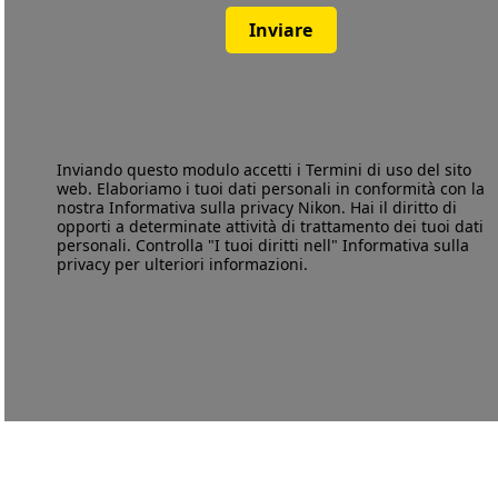
Inviare
Inviando questo modulo accetti i
Termini di uso
del sito
web. Elaboriamo i tuoi dati personali in conformità con la
nostra
Informativa sulla privacy
Nikon. Hai il diritto di
opporti a determinate attività di trattamento dei tuoi dati
personali. Controlla "I tuoi diritti nell" Informativa sulla
privacy per ulteriori informazioni.