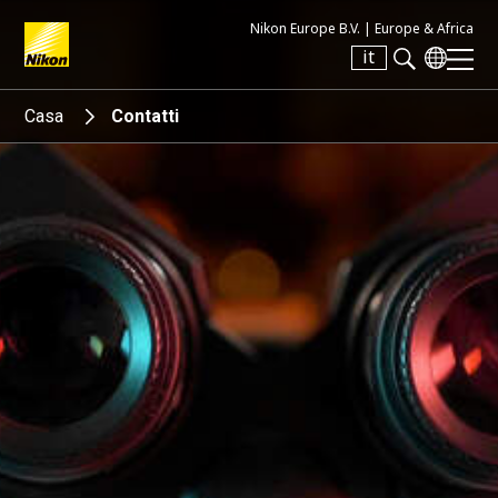
Nikon Europe B.V. |
Europe & Africa
it
Search keyword(s)
Casa
Contatti