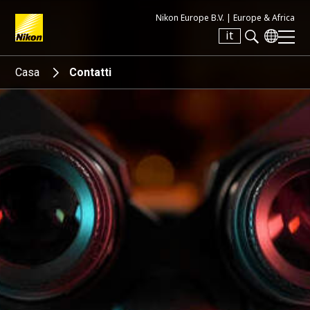
Nikon Europe B.V. |
Europe & Africa
it
Search keyword(s)
Casa
Contatti