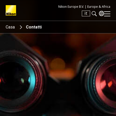
Nikon Europe B.V. |
Europe & Africa
it
Search keyword(s)
Casa
Contatti