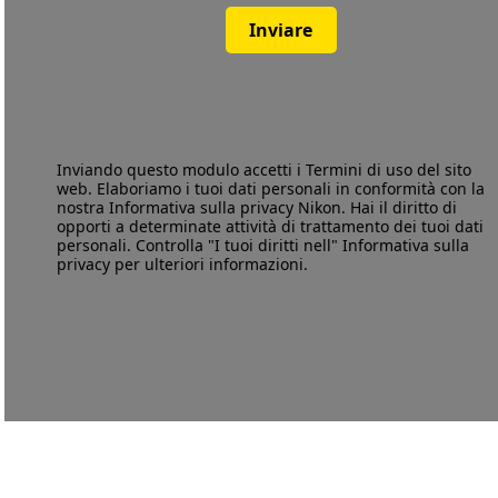
Inviare
Inviando questo modulo accetti i
Termini di uso
del sito
web. Elaboriamo i tuoi dati personali in conformità con la
nostra
Informativa sulla privacy
Nikon. Hai il diritto di
opporti a determinate attività di trattamento dei tuoi dati
personali. Controlla "I tuoi diritti nell" Informativa sulla
privacy per ulteriori informazioni.