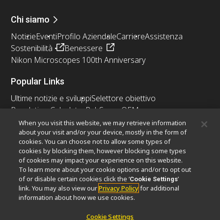
Chi siamo
Notizie
Eventi
Profilo Aziendale
Carriere
Assistenza
Sostenibilità
Benessere
Nikon Microscopes 100th Anniversary
Popular Links
Ultime notizie e sviluppi
Selettore obiettivo
Resolution Calculator
PubScope
OEM
Nikon Small World
MicroscopyU
When you visit this website, we may retrieve information
about your visit and/or your device, mostly in the form of
cookies. You can choose not to allow some types of
Altri prodotti Nikon
cookies by blocking them, however blocking some types
Prodotti di imaging
of cookies may impact your experience on this website.
To learn more about your cookie options and/or to opt out
Microscopia industriale e metrologia
of or disable certain cookies click the ‘
’
Cookie Settings
Sistemi di litografia a semiconduttore
link. You may also view our
Privacy Policy
for additional
Sistemi di litografia a FPD
information about how we use cookies.
Cookie Settings