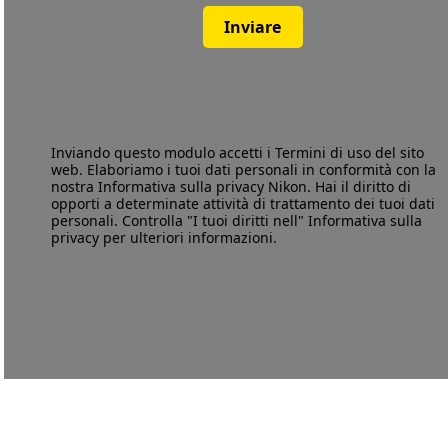
Inviare
Inviando questo modulo accetti i
Termini di uso
del sito
web. Elaboriamo i tuoi dati personali in conformità con la
nostra
Informativa sulla privacy
Nikon. Hai il diritto di
opporti a determinate attività di trattamento dei tuoi dati
personali. Controlla "I tuoi diritti nell" Informativa sulla
privacy per ulteriori informazioni.