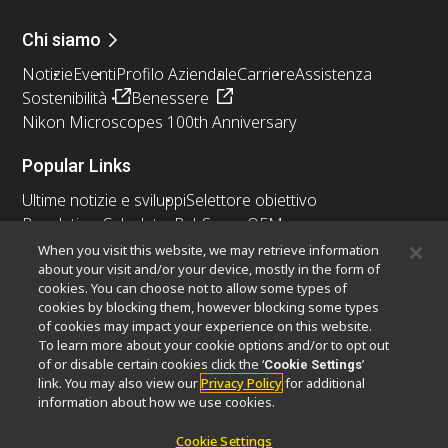
Chi siamo
Notizie
Eventi
Profilo Aziendale
Carriere
Assistenza
Sostenibilità
Benessere
Nikon Microscopes 100th Anniversary
Popular Links
Ultime notizie e sviluppi
Selettore obiettivo
Resolution Calculator
PubScope
OEM
Nikon Small World
MicroscopyU
When you visit this website, we may retrieve information
about your visit and/or your device, mostly in the form of
cookies. You can choose not to allow some types of
Altri prodotti Nikon
cookies by blocking them, however blocking some types
Prodotti di imaging
of cookies may impact your experience on this website.
To learn more about your cookie options and/or to opt out
Microscopia industriale e metrologia
of or disable certain cookies click the ‘
’
Cookie Settings
Sistemi di litografia a semiconduttore
link. You may also view our
Privacy Policy
for additional
Sistemi di litografia a FPD
information about how we use cookies.
Cookie Settings