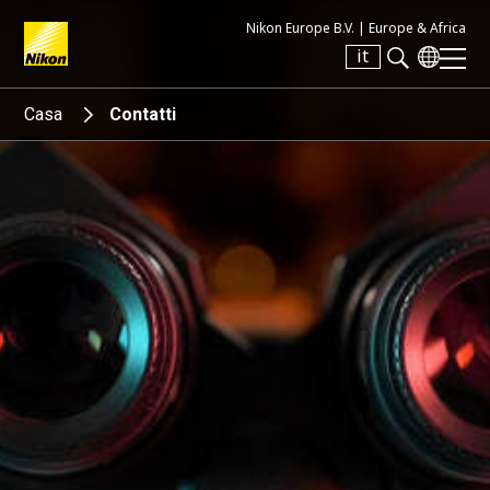
Nikon Europe B.V. |
Europe & Africa
it
Search keyword(s)
Casa
Contatti