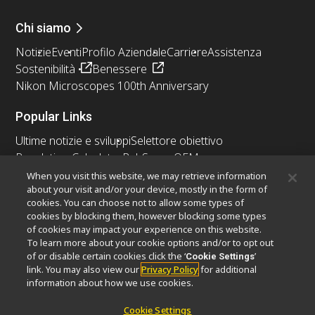
Chi siamo
Notizie
Eventi
Profilo Aziendale
Carriere
Assistenza
Sostenibilità
Benessere
Nikon Microscopes 100th Anniversary
Popular Links
Ultime notizie e sviluppi
Selettore obiettivo
Resolution Calculator
PubScope
OEM
Nikon Small World
MicroscopyU
When you visit this website, we may retrieve information
about your visit and/or your device, mostly in the form of
cookies. You can choose not to allow some types of
Altri prodotti Nikon
cookies by blocking them, however blocking some types
Prodotti di imaging
of cookies may impact your experience on this website.
To learn more about your cookie options and/or to opt out
Microscopia industriale e metrologia
of or disable certain cookies click the ‘
’
Cookie Settings
Sistemi di litografia a semiconduttore
link. You may also view our
Privacy Policy
for additional
Sistemi di litografia a FPD
information about how we use cookies.
Cookie Settings