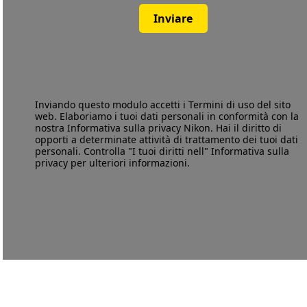
Inviare
Inviando questo modulo accetti i
Termini di uso
del sito
web. Elaboriamo i tuoi dati personali in conformità con la
nostra
Informativa sulla privacy
Nikon. Hai il diritto di
opporti a determinate attività di trattamento dei tuoi dati
personali. Controlla "I tuoi diritti nell" Informativa sulla
privacy per ulteriori informazioni.