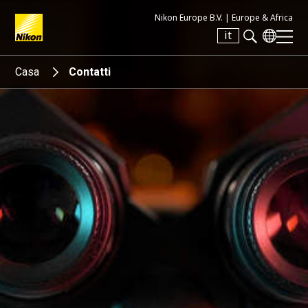
Nikon Europe B.V. |
Europe & Africa
it
Search keyword(s)
Casa
Contatti