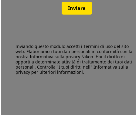
Inviare
Inviando questo modulo accetti i
Termini di uso
del sito
web. Elaboriamo i tuoi dati personali in conformità con la
nostra
Informativa sulla privacy
Nikon. Hai il diritto di
opporti a determinate attività di trattamento dei tuoi dati
personali. Controlla "I tuoi diritti nell" Informativa sulla
privacy per ulteriori informazioni.