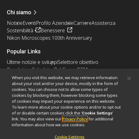
Chi siamo
Notizie
Eventi
Profilo Aziendale
Carriere
Assistenza
Sostenibilità
Benessere
Nikon Microscopes 100th Anniversary
Popular Links
Ultime notizie e sviluppi
Selettore obiettivo
Resolution Calculator
PubScope
OEM
Nikon Small World
MicroscopyU
When you visit this website, we may retrieve information
about your visit and/or your device, mostly in the form of
cookies. You can choose not to allow some types of
Altri prodotti Nikon
cookies by blocking them, however blocking some types
Prodotti di imaging
of cookies may impact your experience on this website.
To learn more about your cookie options and/or to opt out
Microscopia industriale e metrologia
of or disable certain cookies click the ‘
’
Cookie Settings
Sistemi di litografia a semiconduttore
link. You may also view our
Privacy Policy
for additional
Sistemi di litografia a FPD
information about how we use cookies.
Cookie Settings