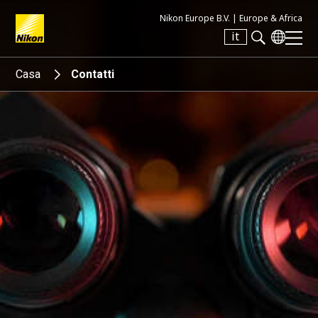
Nikon Europe B.V. |
Europe & Africa
it
Search keyword(s)
Casa
Contatti