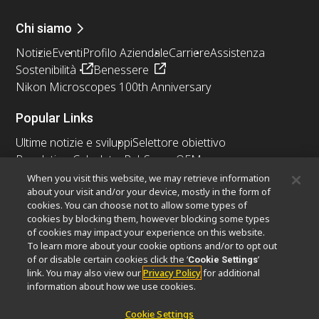
Chi siamo
Notizie
Eventi
Profilo Aziendale
Carriere
Assistenza
Sostenibilità
Benessere
Nikon Microscopes 100th Anniversary
Popular Links
Ultime notizie e sviluppi
Selettore obiettivo
Resolution Calculator
PubScope
OEM
Nikon Small World
MicroscopyU
When you visit this website, we may retrieve information
about your visit and/or your device, mostly in the form of
cookies. You can choose not to allow some types of
Altri prodotti Nikon
cookies by blocking them, however blocking some types
Prodotti di imaging
of cookies may impact your experience on this website.
To learn more about your cookie options and/or to opt out
Microscopia industriale e metrologia
of or disable certain cookies click the ‘
’
Cookie Settings
Sistemi di litografia a semiconduttore
link. You may also view our
Privacy Policy
for additional
Sistemi di litografia a FPD
information about how we use cookies.
Cookie Settings