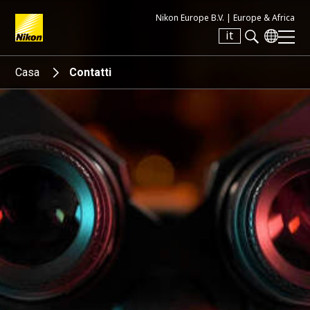
Nikon Europe B.V. |
Europe & Africa
it
Search keyword(s)
Casa
Contatti