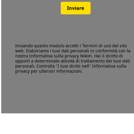
Inviare
Inviando questo modulo accetti i
Termini di uso
del sito
web. Elaboriamo i tuoi dati personali in conformità con la
nostra
Informativa sulla privacy
Nikon. Hai il diritto di
opporti a determinate attività di trattamento dei tuoi dati
personali. Controlla "I tuoi diritti nell" Informativa sulla
privacy per ulteriori informazioni.