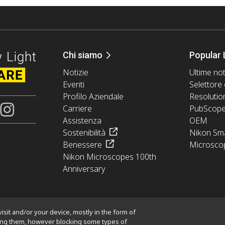
Chi siamo
Popular 
Notizie
Ultime not
Eventi
Selettore 
Profilo Aziendale
Resolutio
Carriere
PubScop
Assistenza
OEM
Sostenibilità
Nikon Sma
Benessere
Microsco
Nikon Microscopes 100th
Anniversary
isit and/or your device, mostly in the form of
king them, however blocking some types of