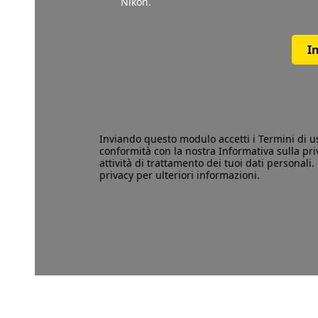
Nikon.
I
Inviando questo modulo accetti i
Termini di u
conformità con la nostra
Informativa sulla pri
attività di trattamento dei tuoi dati personali. 
privacy per ulteriori informazioni.