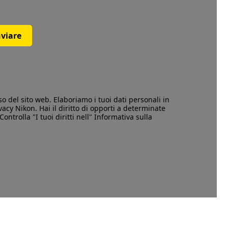
nviare
so
del sito web. Elaboriamo i tuoi dati personali in
vacy
Nikon. Hai il diritto di opporti a determinate
Controlla "I tuoi diritti nell" Informativa sulla