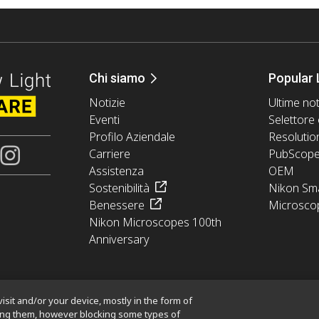
Chi siamo
Popular 
Notizie
Ultime not
Eventi
Selettore 
Profilo Aziendale
Resolutio
Carriere
PubScop
Assistenza
OEM
Sostenibilità
Nikon Sma
Benessere
Microsco
Nikon Microscopes 100th
Anniversary
isit and/or your device, mostly in the form of
king them, however blocking some types of