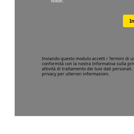
Nikon.
I
Inviando questo modulo accetti i
Termini di u
conformità con la nostra
Informativa sulla pri
attività di trattamento dei tuoi dati personali. 
privacy per ulteriori informazioni.