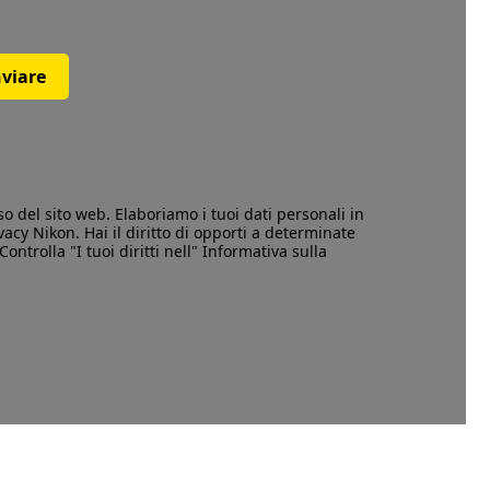
nviare
so
del sito web. Elaboriamo i tuoi dati personali in
vacy
Nikon. Hai il diritto di opporti a determinate
Controlla "I tuoi diritti nell" Informativa sulla