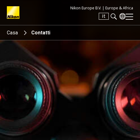
Nikon Europe B.V. |
Europe & Africa
it
Search keyword(s)
Casa
Contatti