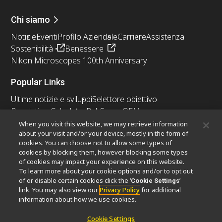
Chi siamo
Notizie
Eventi
Profilo Aziendale
Carriere
Assistenza
Sostenibilità
Benessere
Nikon Microscopes 100th Anniversary
Popular Links
Ultime notizie e sviluppi
Selettore obiettivo
Resolution Calculator
PubScope
OEM
Nikon Small World
MicroscopyU
When you visit this website, we may retrieve information
about your visit and/or your device, mostly in the form of
cookies. You can choose not to allow some types of
Altri prodotti Nikon
cookies by blocking them, however blocking some types
Prodotti di imaging
of cookies may impact your experience on this website.
To learn more about your cookie options and/or to opt out
Microscopia industriale e metrologia
of or disable certain cookies click the ‘
’
Cookie Settings
Sistemi di litografia a semiconduttore
link. You may also view our
Privacy Policy
for additional
Sistemi di litografia a FPD
information about how we use cookies.
Cookie Settings