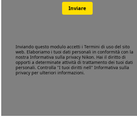
Inviare
Inviando questo modulo accetti i
Termini di uso
del sito
web. Elaboriamo i tuoi dati personali in conformità con la
nostra
Informativa sulla privacy
Nikon. Hai il diritto di
opporti a determinate attività di trattamento dei tuoi dati
personali. Controlla "I tuoi diritti nell" Informativa sulla
privacy per ulteriori informazioni.