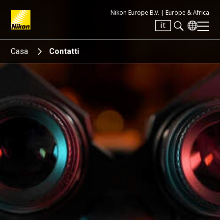
Nikon Europe B.V. |
Europe & Africa
it
Search keyword(s)
Casa
Contatti