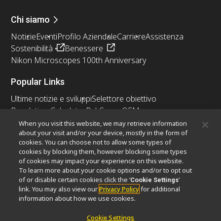
Chi siamo
Notizie
Eventi
Profilo Aziendale
Carriere
Assistenza
Sostenibilità
Benessere
Nikon Microscopes 100th Anniversary
Popular Links
Ultime notizie e sviluppi
Selettore obiettivo
Resolution Calculator
PubScope
OEM
Nikon Small World
MicroscopyU
When you visit this website, we may retrieve information
about your visit and/or your device, mostly in the form of
cookies. You can choose not to allow some types of
Altri prodotti Nikon
cookies by blocking them, however blocking some types
Prodotti di imaging
of cookies may impact your experience on this website.
To learn more about your cookie options and/or to opt out
Microscopia industriale e metrologia
of or disable certain cookies click the ‘
’
Cookie Settings
Sistemi di litografia a semiconduttore
link. You may also view our
Privacy Policy
for additional
Sistemi di litografia a FPD
information about how we use cookies.
Cookie Settings