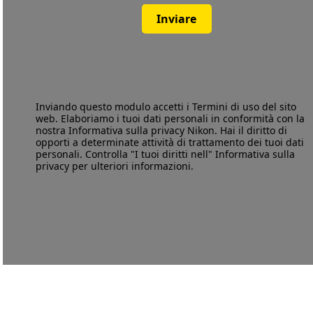
Inviare
Inviando questo modulo accetti i
Termini di uso
del sito
web. Elaboriamo i tuoi dati personali in conformità con la
nostra
Informativa sulla privacy
Nikon. Hai il diritto di
opporti a determinate attività di trattamento dei tuoi dati
personali. Controlla "I tuoi diritti nell" Informativa sulla
privacy per ulteriori informazioni.