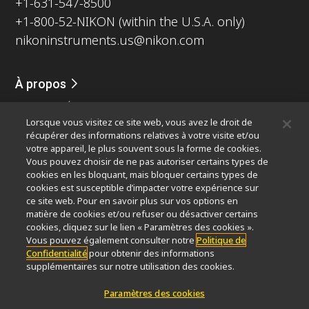
+1-631-547-8500
+1-800-52-NIKON (within the U.S.A. only)
nikoninstruments.us@nikon.com
À propos
Nouvelles
Événements
Profil de la société
Carrières
Lorsque vous visitez ce site web, vous avez le droit de
Durabilité
Bien-être
récupérer des informations relatives à votre visite et/ou
Nikon Microscopes 100th Anniversary
votre appareil, le plus souvent sous la forme de cookies.
Vous pouvez choisir de ne pas autoriser certains types de
Popular Links
cookies en les bloquant, mais bloquer certains types de
cookies est susceptible d’impacter votre expérience sur
Dernières nouvelles et actualités
Sélecteur d’objectifs
ce site web. Pour en savoir plus sur vos options en
Resolution Calculator
PubScope
OEM
matière de cookies et/ou refuser ou désactiver certains
Nikon Small World
MicroscopyU
cookies, cliquez sur le lien « Paramètres des cookies ».
Vous pouvez également consulter notre
Politique de
Confidentialité
pour obtenir des informations
Autres Produits Nikon
supplémentaires sur notre utilisation des cookies.
Produits d'imagerie
Paramètres des cookies
Microscopie industrielle et métrologie