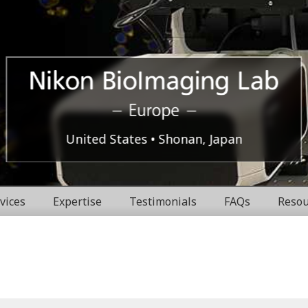
Europe
Nikon
United States
Shonan, Japan
BioImaging
vices
Expertise
Testimonials
FAQs
Resou
Labratories