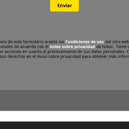
Enviar
vío de este formulario acepta las
Condiciones de uso
del sitio we
sonales de acuerdo con el
Aviso sobre privacidad
de Nikon. Tiene 
as acciones en cuanto al procesamiento de sus datos personales. C
 sus derechos en el Aviso sobre privacidad para obtener más infor