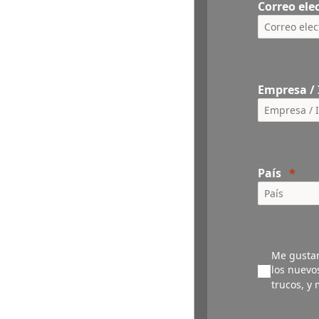
Correo ele
Empresa / 
País
Me gustar
los nuevo
trucos, y