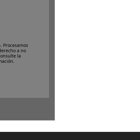
b. Procesamos
derecho a no
onsulte la
mación.