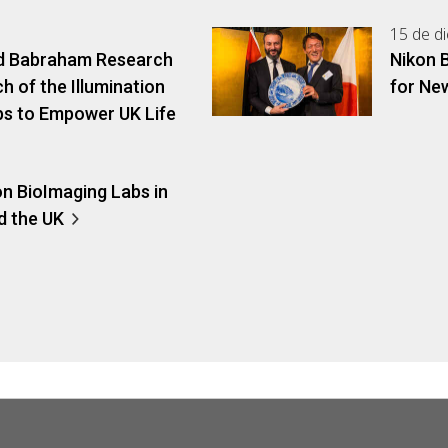
15 de d
nd Babraham Research
Nikon 
of the Illumination
for Ne
s to Empower UK Life
on BioImaging Labs in
d the UK