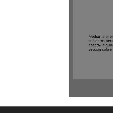
Mediante el en
sus datos per
aceptar algun
sección sobre