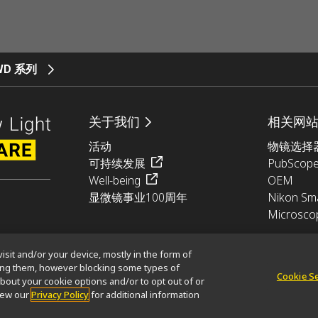
ELWD 系列
关于我们
相关网
活动
物镜选择
可持续发展
PubScop
Well-being
OEM
显微镜事业100周年
Nikon Sma
Microsco
isit and/or your device, mostly in the form of
king them, however blocking some types of
Cookie S
bout your cookie options and/or to opt out of or
glish)
使用条款
view our
Privacy Policy
for additional information