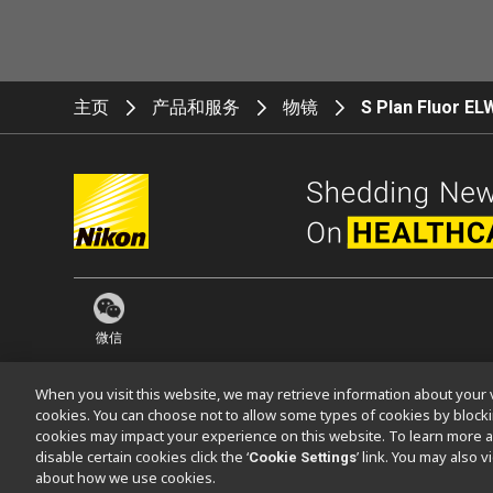
主页
产品和服务
物镜
S Plan Fluor 
微信
When you visit this website, we may retrieve information about your v
cookies. You can choose not to allow some types of cookies by bloc
cookies may impact your experience on this website. To learn more a
联系方式
网站地图
隐私
Software Vulnerability Information (En
disable certain cookies click the ‘
’ link. You may also 
Cookie Settings
about how we use cookies.