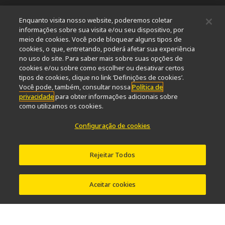
Notícias
Eventos
Perfil da companhia
Carreiras
Serviços
Enquanto visita nosso website, poderemos coletar
Sustentabilidade
Bem-estar
informações sobre sua visita e/ou seu dispositivo, por
Nikon Microscopes 100th Anniversary
meio de cookies. Você pode bloquear alguns tipos de
cookies, o que, entretando, poderá afetar sua experiência
Popular Links
no uso do site. Para saber mais sobre suas opções de
cookies e/ou sobre como escolher ou desativar certos
Últimas notícias e novidades
Seletor de Objetivas
tipos de cookies, clique no link ‘Definições de cookies’.
Resolution Calculator
PubScope
OEM
Você pode, também, consultar nossa
Política de
privacidade
para obter informações adicionais sobre
Nikon Small World
MicroscopyU
como utilizamos os cookies.
Outros produtos Nikon
Configuração de cookies
Produtos de imagem
Microscopia industriais e Metrologia
Rejeitar Todos
Sistemas de litografia semicondutores
Sistemas de litografia FPD
Aceitar cookies
Contato
Mapa do site
Privacidade