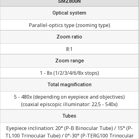
SMZ800N
Optical system
Parallel-optics type (zooming type)
Zoom ratio
8:1
Zoom range
1 - 8x (1/2/3/4/6/8x stops)
Total magnification
5 - 480x (depending on eyepiece and objectives)
(coaxial episcopic illuminator: 22.5 - 540x)
Tubes
Eyepiece inclination: 20° (P-B Binocular Tube) / 15° (P-
TL100 Trinocular Tube) / 0°-30° (P-TERG100 Trinocular