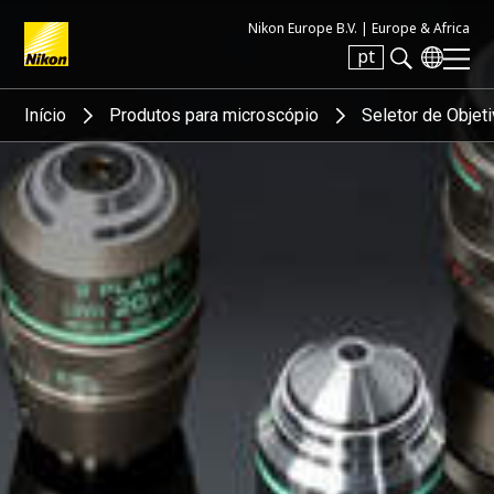
Nikon Europe B.V. |
Europe & Africa
pt
Search keyword(s)
Início
Produtos para microscópio
Seletor de Objet