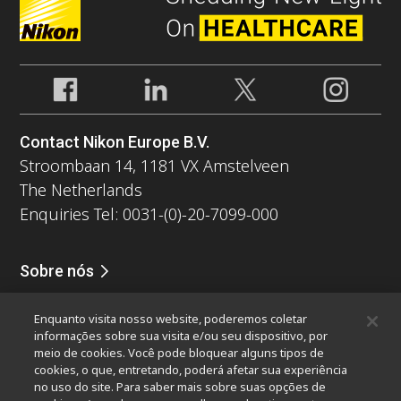
Contact Nikon Europe B.V.
Stroombaan 14, 1181 VX Amstelveen
The Netherlands
Enquiries Tel: 0031-(0)-20-7099-000
Sobre nós
Notícias
Eventos
Perfil da companhia
Carreiras
Serviços
Enquanto visita nosso website, poderemos coletar
Sustentabilidade
Bem-estar
informações sobre sua visita e/ou seu dispositivo, por
Nikon Microscopes 100th Anniversary
meio de cookies. Você pode bloquear alguns tipos de
cookies, o que, entretando, poderá afetar sua experiência
Popular Links
no uso do site. Para saber mais sobre suas opções de