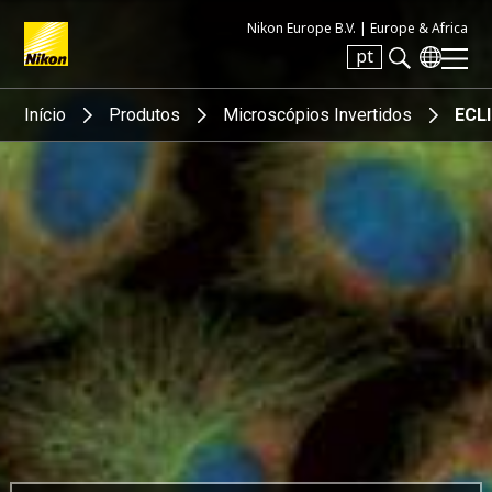
Nikon Europe B.V. |
Europe & Africa
pt
Search keyword(s)
Início
Produtos
Microscópios Invertidos
ECL