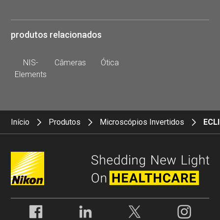
produtos relacionados
NIS-
Câmeras
Ótica
Elements
Início
Produtos
Microscópios Invertidos
ECL