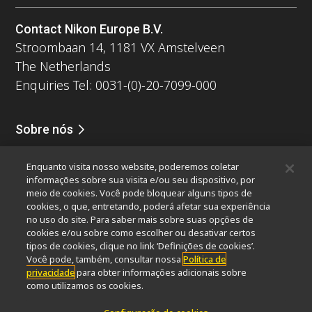
Contact Nikon Europe B.V.
Stroombaan 14, 1181 VX Amstelveen
The Netherlands
Enquiries Tel: 0031-(0)-20-7099-000
Sobre nós
Notícias
Eventos
Perfil da companhia
Carreiras
Serviços
Enquanto visita nosso website, poderemos coletar
Sustentabilidade
Bem-estar
informações sobre sua visita e/ou seu dispositivo, por
Nikon Microscopes 100th Anniversary
meio de cookies. Você pode bloquear alguns tipos de
cookies, o que, entretando, poderá afetar sua experiência
Popular Links
no uso do site. Para saber mais sobre suas opções de
cookies e/ou sobre como escolher ou desativar certos
Últimas notícias e novidades
Seletor de Objetivas
tipos de cookies, clique no link ‘Definições de cookies’.
Resolution Calculator
PubScope
OEM
Você pode, também, consultar nossa
Política de
privacidade
para obter informações adicionais sobre
Nikon Small World
MicroscopyU
como utilizamos os cookies.
Outros produtos Nikon