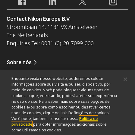
Contact Nikon Europe B.V.
Stroombaan 14, 1181 VX Amstelveen
The Netherlands
Enquiries Tel: 0031-(0)-20-7099-000
Sobre nós
Notícias
Eventos
Perfil da companhia
Carreiras
Serviços
Enquanto visita nosso website, poderemos coletar
Sustentabilidade
Bem-estar
informações sobre sua visita e/ou seu dispositivo, por
Nikon Microscopes 100th Anniversary
meio de cookies. Você pode bloquear alguns tipos de
cookies, o que, entretando, poderá afetar sua experiência
Popular Links
no uso do site. Para saber mais sobre suas opções de
cookies e/ou sobre como escolher ou desativar certos
Últimas notícias e novidades
Seletor de Objetivas
tipos de cookies, clique no link ‘Definições de cookies’.
Resolution Calculator
PubScope
OEM
Você pode, também, consultar nossa
Política de
privacidade
para obter informações adicionais sobre
Nikon Small World
MicroscopyU
como utilizamos os cookies.