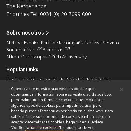
The Netherlands
Enquiries Tel: 0031-(0)-20-7099-000
Sobre nosotros
Noticias
Eventos
Perfil de la compañía
Carreras
Servicio
Sontenibilidad
Bienestar
Nikon Microscopes 100th Anniversary
Popular Links
Últimas noticias y novedades
Selector de objetivos
Resolution Calculator
PubScope
OEM
Cuando visite nuestro sitio web, es posible que
Nikon Small World
MicroscopyU
obtengamos información sobre su visita o su dispositivo,
principalmente en forma de cookies. Puede bloquear
algunos tipos de cookies para impedir su uso, pero
Otros Productos Nikon
hacerlo puede afectar su experiencia en el sitio web. Para
Productos de imagen
saber más de sus opciones de cookies o inhabilitar o no
aceptar determinadas cookies, haga clic en el enlace
Microscopía industrial y metrología
‘Configuración de cookies’. También puede ver
Sistemas de litografía semiconductores