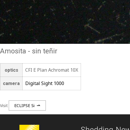
Amosita - sin teñir
CFI E Plan Achromat 10X
optics
Digital Sight 1000
camera
Visit
ECLIPSE Si