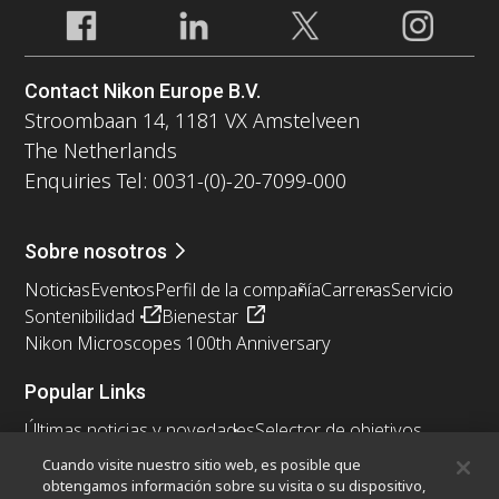
Contact Nikon Europe B.V.
Stroombaan 14, 1181 VX Amstelveen
The Netherlands
Enquiries Tel: 0031-(0)-20-7099-000
Sobre nosotros
Noticias
Eventos
Perfil de la compañía
Carreras
Servicio
Sontenibilidad
Bienestar
Nikon Microscopes 100th Anniversary
Popular Links
Últimas noticias y novedades
Selector de objetivos
Resolution Calculator
PubScope
OEM
Cuando visite nuestro sitio web, es posible que
Nikon Small World
MicroscopyU
obtengamos información sobre su visita o su dispositivo,