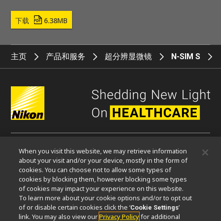
下载
6.38MB
主页
产品和服务
超分辨显微镜
N-SIM S
When you visit this website, we may retrieve information
微信
about your visit and/or your device, mostly in the form of
cookies. You can choose not to allow some types of
cookies by blocking them, however blocking some types
关于我们
of cookies may impact your experience on this website.
To learn more about your cookie options and/or to opt out
活动
可持续发展
Well-being
显微镜事业100周年
of or disable certain cookies click the ‘
’
Cookie Settings
link. You may also view our
Privacy Policy
for additional