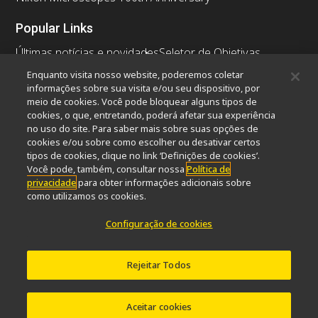
Popular Links
Últimas notícias e novidades
Seletor de Objetivas
Resolution Calculator
PubScope
OEM
Enquanto visita nosso website, poderemos coletar
Nikon Small World
MicroscopyU
informações sobre sua visita e/ou seu dispositivo, por
meio de cookies. Você pode bloquear alguns tipos de
cookies, o que, entretando, poderá afetar sua experiência
Outros produtos Nikon
no uso do site. Para saber mais sobre suas opções de
Produtos de imagem
cookies e/ou sobre como escolher ou desativar certos
tipos de cookies, clique no link ‘Definições de cookies’.
Microscopia industriais e Metrologia
Você pode, também, consultar nossa
Política de
Sistemas de litografia semicondutores
privacidade
para obter informações adicionais sobre
Sistemas de litografia FPD
como utilizamos os cookies.
Configuração de cookies
Contato
Mapa do site
Privacidade
Rejeitar Todos
Software Vulnerability Information
Política de Cookies
Termos de uso
Carreiras
© 2026 Nikon Europe B.V.
Aceitar cookies