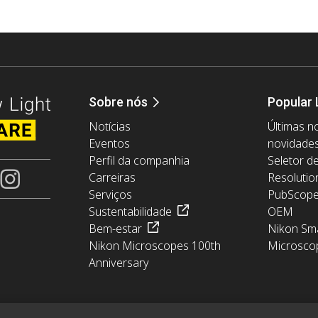
Sobre nós
Popular 
Notícias
Últimas no
Eventos
novidade
Perfil da companhia
Seletor d
Carreiras
Resolutio
Serviços
PubScop
Sustentabilidade
OEM
Bem-estar
Nikon Sma
Nikon Microscopes 100th
Microsco
Anniversary