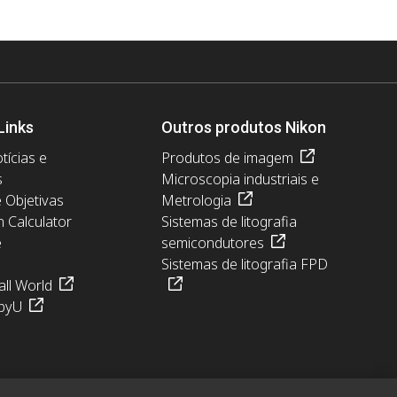
Links
Outros produtos Nikon
tícias e
Produtos de imagem
s
Microscopia industriais e
e Objetivas
Metrologia
n Calculator
Sistemas de litografia
e
semicondutores
Sistemas de litografia FPD
ll World
pyU