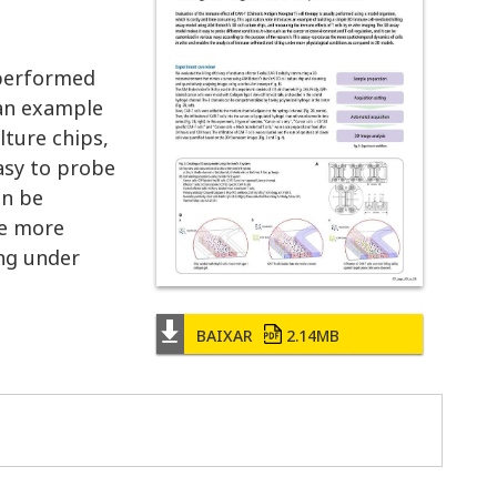
 performed
 an example
lture chips,
asy to probe
an be
he more
ing under
BAIXAR
2.14MB