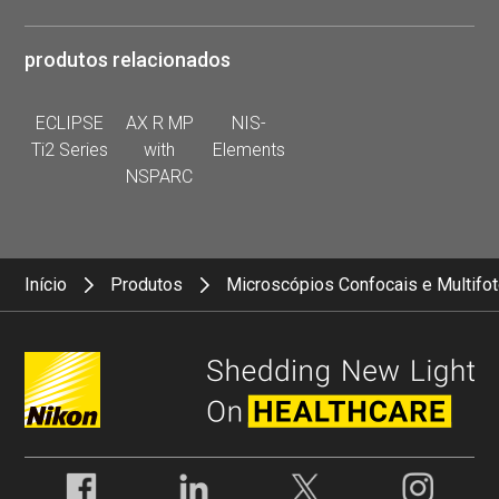
produtos relacionados
ECLIPSE
AX R MP
NIS-
Ti2 Series
with
Elements
NSPARC
Início
Produtos
Microscópios Confocais e Multifo