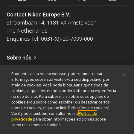
Contact Nikon Europe B.V.
Stroombaan 14, 1181 VX Amstelveen
The Netherlands
Enquiries Tel: 0031-(0)-20-7099-000
Sobre nós
Notícias
Eventos
Perfil da companhia
Carreiras
Serviços
Enquanto visita nosso website, poderemos coletar
Sustentabilidade
Bem-estar
informações sobre sua visita e/ou seu dispositivo, por
Nikon Microscopes 100th Anniversary
meio de cookies. Você pode bloquear alguns tipos de
cookies, o que, entretando, poderá afetar sua experiência
Popular Links
no uso do site. Para saber mais sobre suas opções de
cookies e/ou sobre como escolher ou desativar certos
Últimas notícias e novidades
Seletor de Objetivas
tipos de cookies, clique no link ‘Definições de cookies’.
Resolution Calculator
PubScope
OEM
Você pode, também, consultar nossa
Política de
privacidade
para obter informações adicionais sobre
Nikon Small World
MicroscopyU
como utilizamos os cookies.
Outros produtos Nikon