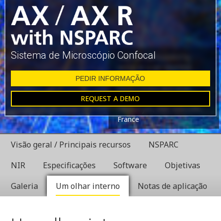
Sistema de Microscópio Confocal
Glial cell surrounded by
axons in a rat neuronal
culture labeled for
PEDIR INFORMAÇÃO
microtubules and actin
REQUEST A DEMO
Dr. Christophe Leterrier,
NeuroCyto, INP, Marseille,
France
Visão geral / Principais recursos
NSPARC
NIR
Especificações
Software
Objetivas
Galeria
Um olhar interno
Notas de aplicação