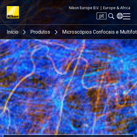
Nikon Europe B.V. |
Europe & Africa
pt
Search keyword(s)
Início
Produtos
Microscópios Confocais e Multifo