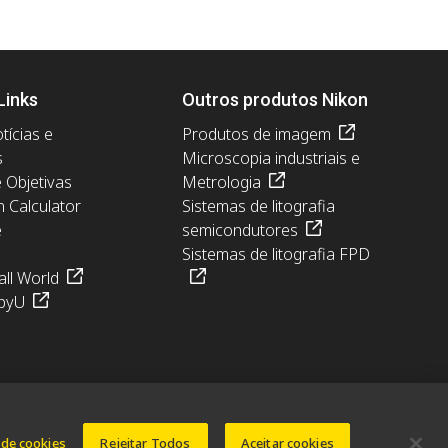
Links
Outros produtos Nikon
tícias e
Produtos de imagem
s
Microscopia industriais e
e Objetivas
Metrologia
n Calculator
Sistemas de litografia
e
semicondutores
Sistemas de litografia FPD
ll World
pyU
 de cookies
Rejeitar Todos
Aceitar cookies