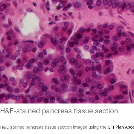
H&E-stained pancreas tissue section
H&E-stained pancreas tissue section imaged using the
CFI Plan Ap