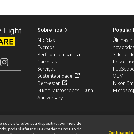
Sobre nós
Popular 
Notícias
Últimas no
Eventos
novidade
Perfil da companhia
Seletor d
Carreiras
Resolutio
Serviços
PubScop
Sustentabilidade
OEM
Bem-estar
Nikon Sma
Nikon Microscopes 100th
Microsco
Anniversary
sua visita e/ou seu dispositivo, por meio de
ndo, poderá afetar sua experiência no uso do
Configuração