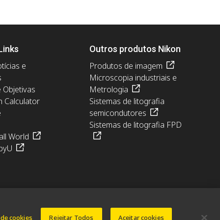
Links
Outros produtos Nikon
tícias e
Produtos de imagem
s
Microscopia industriais e
e Objetivas
Metrologia
n Calculator
Sistemas de litografia
e
semicondutores
Sistemas de litografia FPD
ll World
pyU
 de cookies
Rejeitar Todos
Aceitar cookies