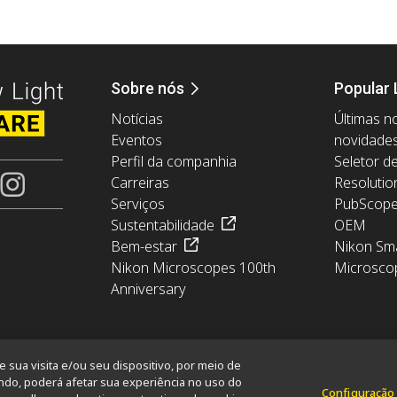
Sobre nós
Popular 
Notícias
Últimas no
Eventos
novidade
Perfil da companhia
Seletor d
Carreiras
Resolutio
Serviços
PubScop
Sustentabilidade
OEM
Bem-estar
Nikon Sma
Nikon Microscopes 100th
Microsco
Anniversary
sua visita e/ou seu dispositivo, por meio de
ndo, poderá afetar sua experiência no uso do
Configuração