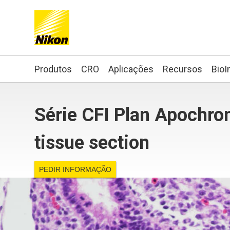
Search keyword(s)
Produtos
CRO
Aplicações
Recursos
BioI
Série CFI Plan Apochr
tissue section
PEDIR INFORMAÇÃO