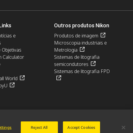
Links
Outros produtos Nikon
tícias e
Produtos de imagem
s
Microscopia industriais e
e Objetivas
Metrologia
n Calculator
Sistemas de litografia
e
semicondutores
Sistemas de litografia FPD
ll World
pyU
ettings
Reject All
Accept Cookies
© 2026 Nikon Europe B.V.