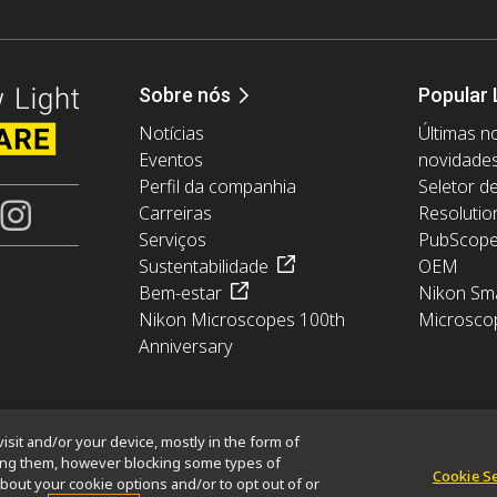
Sobre nós
Popular 
Notícias
Últimas no
Eventos
novidade
Perfil da companhia
Seletor d
Carreiras
Resolutio
Serviços
PubScop
Sustentabilidade
OEM
Bem-estar
Nikon Sma
Nikon Microscopes 100th
Microsco
Anniversary
isit and/or your device, mostly in the form of
king them, however blocking some types of
Cookie S
bout your cookie options and/or to opt out of or
ormation
Política de Cookies
Termos de uso
Carreiras