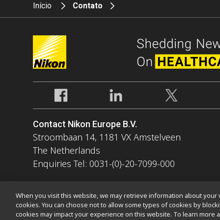
Início
Contato
Contact Nikon Europe B.V.
Stroombaan 14, 1181 VX Amstelveen
The Netherlands
Enquiries Tel: 0031-(0)-20-7099-000
When you visit this website, we may retrieve information about your v
cookies. You can choose not to allow some types of cookies by bloc
cookies may impact your experience on this website. To learn more a
Contato
Mapa do site
Privacidade
Software Vulnerability Inf