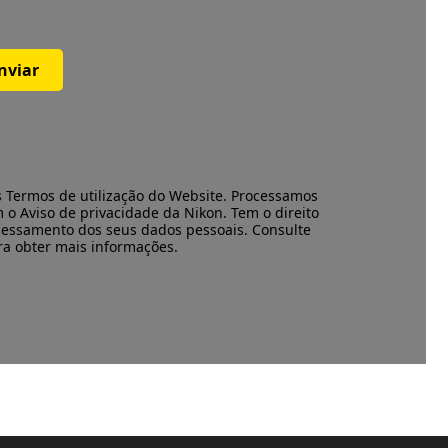
nviar
s
Termos de utilização
do Website. Processamos
m o
Aviso de privacidade
da Nikon. Tem o direito
cessamento dos seus dados pessoais. Consulte
ara obter mais informações.