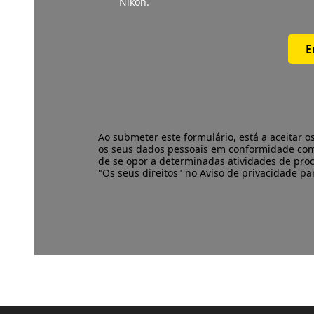
Nikon.
E
Ao submeter este formulário, está a aceitar o
os seus dados pessoais em conformidade co
de se opor a determinadas atividades de pro
"Os seus direitos" no Aviso de privacidade p