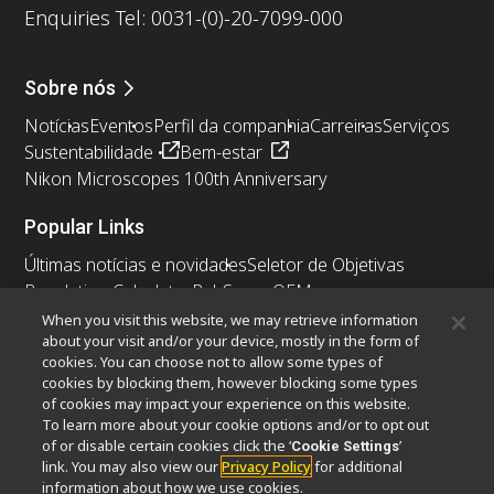
Enquiries Tel: 0031-(0)-20-7099-000
Sobre nós
Notícias
Eventos
Perfil da companhia
Carreiras
Serviços
Sustentabilidade
Bem-estar
Nikon Microscopes 100th Anniversary
Popular Links
Últimas notícias e novidades
Seletor de Objetivas
Resolution Calculator
PubScope
OEM
Nikon Small World
MicroscopyU
When you visit this website, we may retrieve information
about your visit and/or your device, mostly in the form of
cookies. You can choose not to allow some types of
Outros produtos Nikon
cookies by blocking them, however blocking some types
Produtos de imagem
of cookies may impact your experience on this website.
To learn more about your cookie options and/or to opt out
Microscopia industriais e Metrologia
of or disable certain cookies click the ‘
’
Cookie Settings
Sistemas de litografia semicondutores
link. You may also view our
Privacy Policy
for additional
Sistemas de litografia FPD
information about how we use cookies.