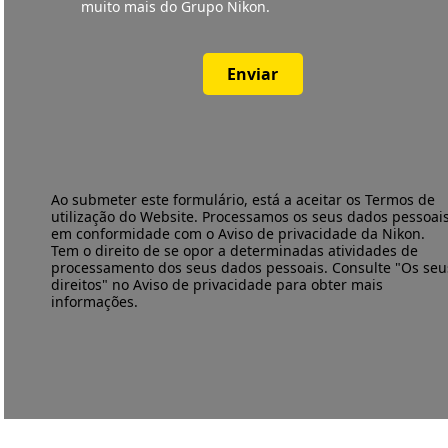
muito mais do Grupo Nikon.
Enviar
Ao submeter este formulário, está a aceitar os
Termos de
utilização
do Website. Processamos os seus dados pessoai
em conformidade com o
Aviso de privacidade
da Nikon.
Tem o direito de se opor a determinadas atividades de
processamento dos seus dados pessoais. Consulte "Os seu
direitos" no Aviso de privacidade para obter mais
informações.