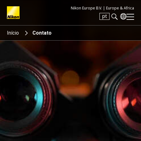
Nikon Europe B.V. |
Europe & Africa
pt
Search keyword(s)
Início
Contato