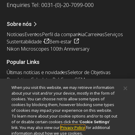
Enquiries Tel: 0031-(0)-20-7099-000
Sobre nós
Notícias
Eventos
Perfil da companhia
Carreiras
Serviços
Sustentabilidade
Bem-estar
Nikon Microscopes 100th Anniversary
Popular Links
Últimas notícias e novidades
Seletor de Objetivas
Resolution Calculator
PubScope
OEM
Nikon Small World
MicroscopyU
When you visit this website, we may retrieve information
about your visit and/or your device, mostly in the form of
cookies. You can choose not to allow some types of
Outros produtos Nikon
cookies by blocking them, however blocking some types
Produtos de imagem
of cookies may impact your experience on this website.
To learn more about your cookie options and/or to opt out
Microscopia industriais e Metrologia
of or disable certain cookies click the ‘
’
Cookie Settings
Sistemas de litografia semicondutores
link. You may also view our
Privacy Policy
for additional
Sistemas de litografia FPD
information about how we use cookies.