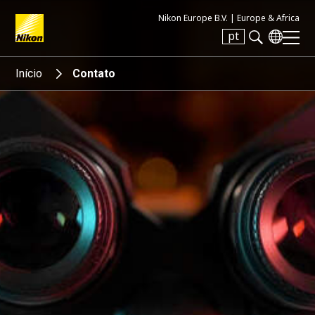
Nikon Europe B.V. |
Europe & Africa
pt
Search keyword(s)
Início
Contato