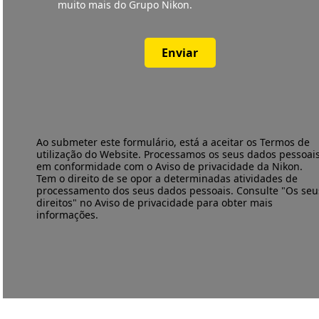
muito mais do Grupo Nikon.
Enviar
Ao submeter este formulário, está a aceitar os
Termos de
utilização
do Website. Processamos os seus dados pessoai
em conformidade com o
Aviso de privacidade
da Nikon.
Tem o direito de se opor a determinadas atividades de
processamento dos seus dados pessoais. Consulte "Os seu
direitos" no Aviso de privacidade para obter mais
informações.