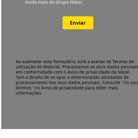
muito mais do Grupo Nikon.
Enviar
Ao submeter este formulário, está a aceitar os
Termos de
utilização
do Website. Processamos os seus dados pessoai
em conformidade com o
Aviso de privacidade
da Nikon.
Tem o direito de se opor a determinadas atividades de
processamento dos seus dados pessoais. Consulte "Os seu
direitos" no Aviso de privacidade para obter mais
informações.