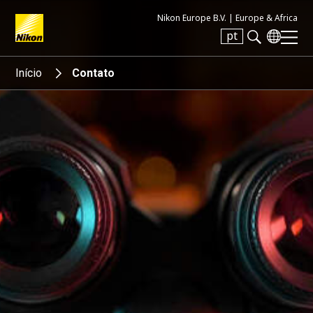
Nikon Europe B.V. |
Europe & Africa
pt
Search keyword(s)
Início
Contato