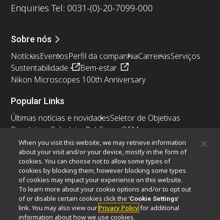
Enquiries Tel: 0031-(0)-20-7099-000
Sobre nós
Notícias
Eventos
Perfil da companhia
Carreiras
Serviços
Sustentabilidade
Bem-estar
Nikon Microscopes 100th Anniversary
Popular Links
Últimas notícias e novidades
Seletor de Objetivas
Resolution Calculator
PubScope
OEM
Nikon Small World
MicroscopyU
When you visit this website, we may retrieve information
about your visit and/or your device, mostly in the form of
cookies. You can choose not to allow some types of
Outros produtos Nikon
cookies by blocking them, however blocking some types
Produtos de imagem
of cookies may impact your experience on this website.
To learn more about your cookie options and/or to opt out
Microscopia industriais e Metrologia
of or disable certain cookies click the ‘
’
Cookie Settings
Sistemas de litografia semicondutores
link. You may also view our
Privacy Policy
for additional
Sistemas de litografia FPD
information about how we use cookies.