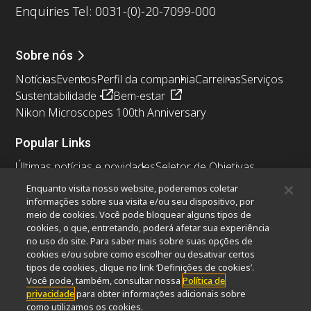
Enquiries Tel: 0031-(0)-20-7099-000
Sobre nós
Notícias
Eventos
Perfil da companhia
Carreiras
Serviços
Sustentabilidade
Bem-estar
Nikon Microscopes 100th Anniversary
Popular Links
Últimas notícias e novidades
Seletor de Objetivas
Resolution Calculator
PubScope
OEM
Enquanto visita nosso website, poderemos coletar
Nikon Small World
MicroscopyU
informações sobre sua visita e/ou seu dispositivo, por
meio de cookies. Você pode bloquear alguns tipos de
cookies, o que, entretando, poderá afetar sua experiência
Outros produtos Nikon
no uso do site. Para saber mais sobre suas opções de
Produtos de imagem
cookies e/ou sobre como escolher ou desativar certos
tipos de cookies, clique no link ‘Definições de cookies’.
Microscopia industriais e Metrologia
Você pode, também, consultar nossa
Política de
Sistemas de litografia semicondutores
privacidade
para obter informações adicionais sobre
Sistemas de litografia FPD
como utilizamos os cookies.