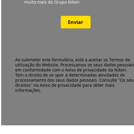
muito mais do Grupo Nikon.
Enviar
Ao submeter este formulário, está a aceitar os
Termos de
utilização
do Website. Processamos os seus dados pessoai
em conformidade com o
Aviso de privacidade
da Nikon.
Tem o direito de se opor a determinadas atividades de
processamento dos seus dados pessoais. Consulte "Os seu
direitos" no Aviso de privacidade para obter mais
informações.