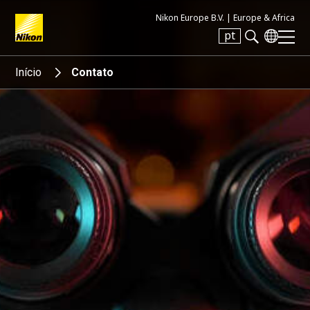
Nikon Europe B.V. |
Europe & Africa
pt
Search keyword(s)
Início
Contato