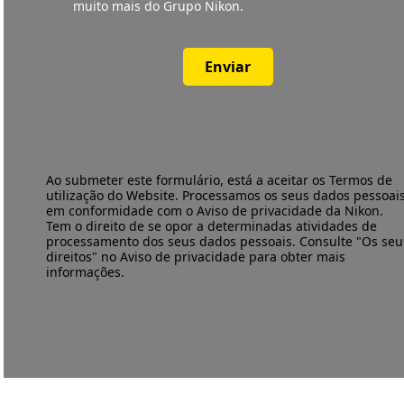
muito mais do Grupo Nikon.
Enviar
Ao submeter este formulário, está a aceitar os
Termos de
utilização
do Website. Processamos os seus dados pessoai
em conformidade com o
Aviso de privacidade
da Nikon.
Tem o direito de se opor a determinadas atividades de
processamento dos seus dados pessoais. Consulte "Os seu
direitos" no Aviso de privacidade para obter mais
informações.