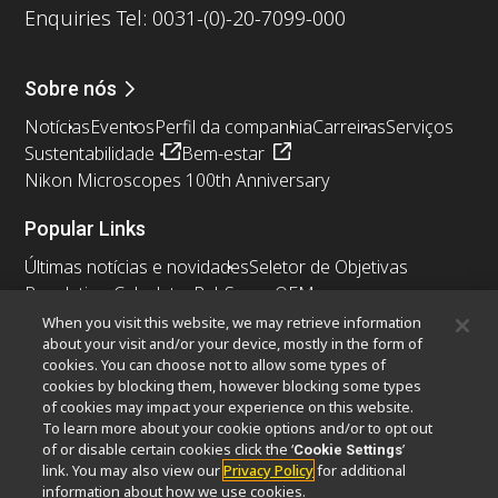
Enquiries Tel: 0031-(0)-20-7099-000
Sobre nós
Notícias
Eventos
Perfil da companhia
Carreiras
Serviços
Sustentabilidade
Bem-estar
Nikon Microscopes 100th Anniversary
Popular Links
Últimas notícias e novidades
Seletor de Objetivas
Resolution Calculator
PubScope
OEM
Nikon Small World
MicroscopyU
When you visit this website, we may retrieve information
about your visit and/or your device, mostly in the form of
cookies. You can choose not to allow some types of
Outros produtos Nikon
cookies by blocking them, however blocking some types
Produtos de imagem
of cookies may impact your experience on this website.
To learn more about your cookie options and/or to opt out
Microscopia industriais e Metrologia
of or disable certain cookies click the ‘
’
Cookie Settings
Sistemas de litografia semicondutores
link. You may also view our
Privacy Policy
for additional
Sistemas de litografia FPD
information about how we use cookies.