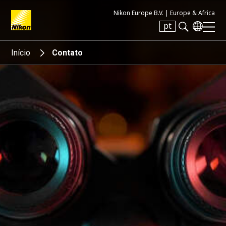
Nikon Europe B.V. |
Europe & Africa
pt
Search keyword(s)
Início
Contato